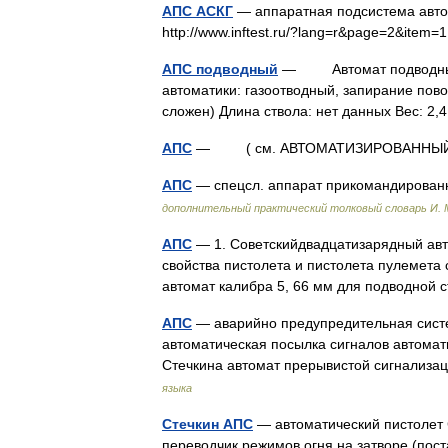
АПС АСКГ
— аппаратная подсистема автом
http://www.inftest.ru/?lang=r&page=2&ite
АПС подводный
— Автомат подводный с
автоматики: газоотводный, запирание пово
сложен) Длина ствола: нет данных Вес: 2,
АПС
— ( см. АВТОМАТИЗИРОВАННЫЙ
АПС
— спецсл. аппарат прикомандированн
дополнительный практический толковый словарь И.
АПС
— 1. Советскийдвадцатизарядный авт
свойства пистолета и пистолета пулемета
автомат калибра 5, 66 мм для подводной
АПС
— аварийно предупредительная систе
автоматическая посылка сигналов автомат
Стечкина автомат прерывистой сигнализ
языка
Стечкин АПС
— автоматический пистолет 
переводчик режимов огня на затворе (пос