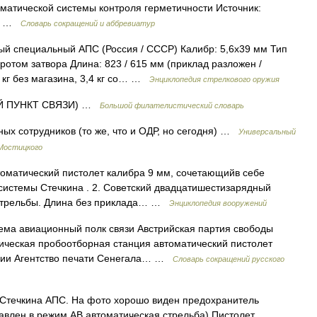
атической системы контроля герметичности Источник:
m=1 …
Словарь сокращений и аббревиатур
пециальный АПС (Россия / СССР) Калибр: 5,6х39 мм Тип
ротом затвора Длина: 823 / 615 мм (приклад разложен /
4 кг без магазина, 3,4 кг со… …
Энциклопедия стрелкового оружия
 ПУНКТ СВЯЗИ) …
Большой филателистический словарь
ых сотрудников (то же, что и ОДР, но сегодня) …
Универсальный
 Мостицкого
оматический пистолет калибра 9 мм, сочетающийв себе
 системы Стечкина . 2. Советский двадцатишестизарядный
 стрельбы. Длина без приклада… …
Энциклопедия вооружений
ма авиационный полк связи Австрийская партия свободы
ическая пробоотборная станция автоматический пистолет
ации Агентство печати Сенегала… …
Словарь сокращений русского
Стечкина АПС. На фото хорошо виден предохранитель
тавлен в режим АВ автоматическая стрельба) Пистолет