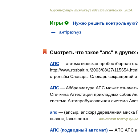
Яхуэмыфащэу
лъэныкъуэ
едгъэза
псалъэхэр
.
2014
.
Игры ⚽
Нужно решить контрольную?
антIрахъуэ
Смотреть что такое "апс" в других
АПС
— автоматическая пробоотборная ста
http://www.rosbalt.ru/2003/08/27/115654.
стрельбы Словарь: Словарь сокращений
АПС
— Аббревиатура АПС может означать:
Стечкина Аттестация прикладных собак Ан
система Антипробуксовочная система Ав
апс
— (апсыр, апсхэр) деревянная миска 
къахьи, Iахьэ остын …
Адыгабзэм изэхэф гущы
АПС (подводный автомат)
— АПС АПС и 