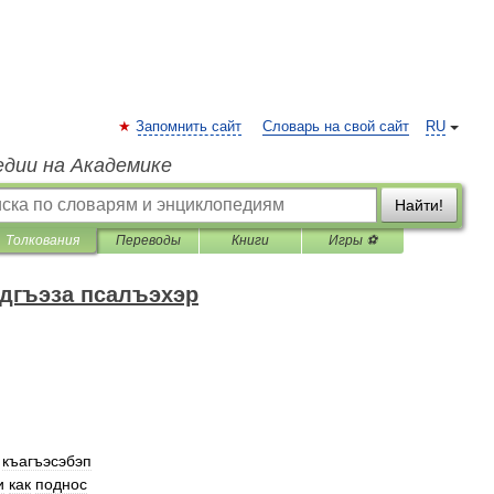
Запомнить сайт
Словарь на свой сайт
RU
едии на Академике
Найти!
Толкования
Переводы
Книги
Игры ⚽
дгъэза псалъэхэр
къагъэсэбэп
и
как
поднос