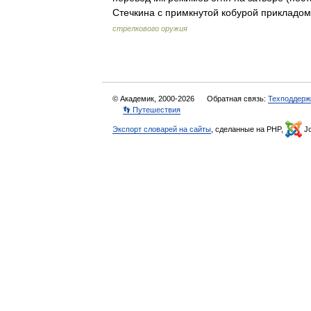
Стечкина с примкнутой кобурой прикладо
стрелкового оружия
© Академик, 2000-2026
Обратная связь:
Техподдерж
👣 Путешествия
Экспорт словарей на сайты
, сделанные на PHP,
Jo