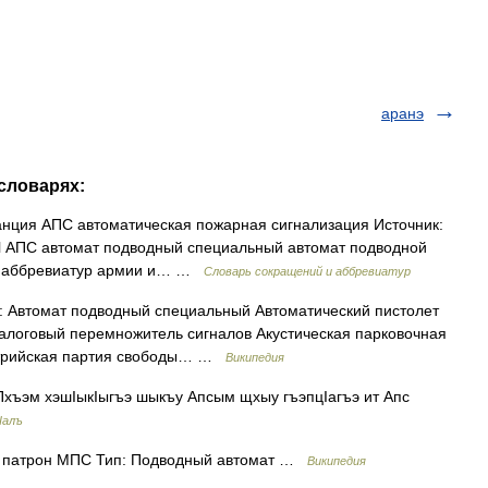
аранэ
 словарях:
нция АПС автоматическая пожарная сигнализация Источник:
html АПС автомат подводный специальный автомат подводной
 и аббревиатур армии и… …
Словарь сокращений и аббревиатур
 Автомат подводный специальный Автоматический пистолет
алоговый перемножитель сигналов Акустическая парковочная
стрийская партия свободы… …
Википедия
Пхъэм хэшIыкIыгъэ шыкъу Апсым щхыу гъэпцIагъэ ит Апс
Iалъ
патрон МПС Тип: Подводный автомат …
Википедия