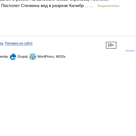
м Пистолет Стечкина вид в разрезе Калибр… …
Энциклопедия
ка
,
Реклама на сайте
18+
omla,
Drupal,
WordPress, MODx.