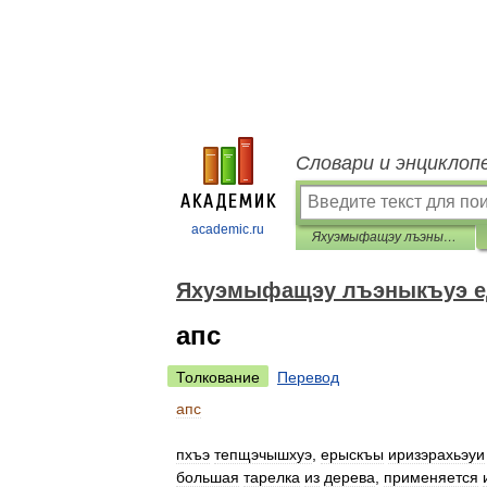
Словари и энциклоп
academic.ru
Яхуэмыфащэу лъэныкъуэ едгъэза псалъэхэр
Яхуэмыфащэу лъэныкъуэ е
апс
Толкование
Перевод
апс
пхъэ
тепщэчышхуэ
,
ерыскъы
иризэрахьэуи
большая
тарелка
из
дерева
,
применяется